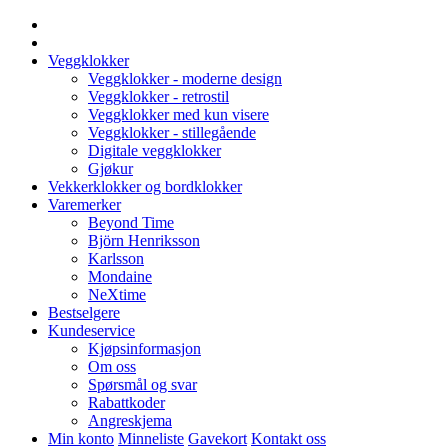
Veggklokker
Veggklokker - moderne design
Veggklokker - retrostil
Veggklokker med kun visere
Veggklokker - stillegående
Digitale veggklokker
Gjøkur
Vekkerklokker og bordklokker
Varemerker
Beyond Time
Björn Henriksson
Karlsson
Mondaine
NeXtime
Bestselgere
Kundeservice
Kjøpsinformasjon
Om oss
Spørsmål og svar
Rabattkoder
Angreskjema
Min konto
Minneliste
Gavekort
Kontakt oss