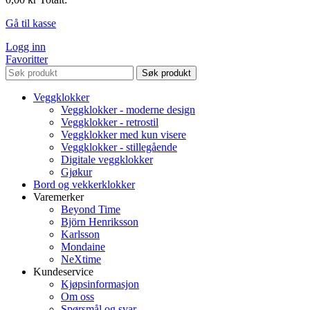
Gå til kasse
Logg inn
Favoritter
Søk produkt
Veggklokker
Veggklokker - moderne design
Veggklokker - retrostil
Veggklokker med kun visere
Veggklokker - stillegående
Digitale veggklokker
Gjøkur
Bord og vekkerklokker
Varemerker
Beyond Time
Björn Henriksson
Karlsson
Mondaine
NeXtime
Kundeservice
Kjøpsinformasjon
Om oss
Spørsmål og svar