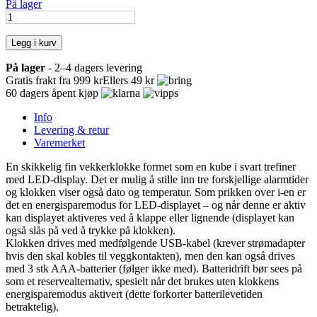
På lager
Legg i kurv
På lager
- 2–4 dagers levering
Gratis frakt fra 999 kr
Ellers 49 kr
60 dagers åpent kjøp
Info
Levering & retur
Varemerket
En skikkelig fin vekkerklokke formet som en kube i svart trefiner
med LED-display. Det er mulig å stille inn tre forskjellige alarmtider
og klokken viser også dato og temperatur. Som prikken over i-en er
det en energisparemodus for LED-displayet – og når denne er aktiv
kan displayet aktiveres ved å klappe eller lignende (displayet kan
også slås på ved å trykke på klokken).
Klokken drives med medfølgende USB-kabel (krever strømadapter
hvis den skal kobles til veggkontakten), men den kan også drives
med 3 stk AAA-batterier (følger ikke med). Batteridrift bør sees på
som et reservealternativ, spesielt når det brukes uten klokkens
energisparemodus aktivert (dette forkorter batterilevetiden
betraktelig).