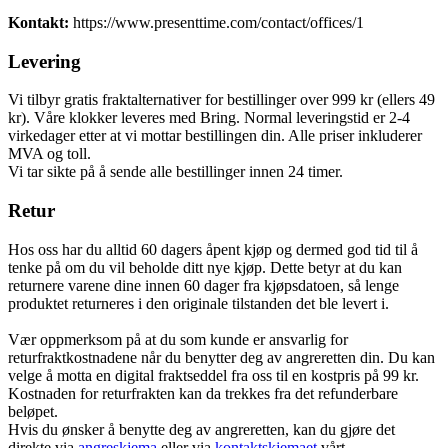
Kontakt:
https://www.presenttime.com/contact/offices/1
Levering
Vi tilbyr gratis fraktalternativer for bestillinger over 999 kr (ellers 49
kr). Våre klokker leveres med Bring. Normal leveringstid er 2-4
virkedager etter at vi mottar bestillingen din. Alle priser inkluderer
MVA og toll.
Vi tar sikte på å sende alle bestillinger innen 24 timer.
Retur
Hos oss har du alltid 60 dagers åpent kjøp og dermed god tid til å
tenke på om du vil beholde ditt nye kjøp. Dette betyr at du kan
returnere varene dine innen 60 dager fra kjøpsdatoen, så lenge
produktet returneres i den originale tilstanden det ble levert i.
Vær oppmerksom på at du som kunde er ansvarlig for
returfraktkostnadene når du benytter deg av angreretten din. Du kan
velge å motta en digital fraktseddel fra oss til en kostpris på 99 kr.
Kostnaden for returfrakten kan da trekkes fra det refunderbare
beløpet.
Hvis du ønsker å benytte deg av angreretten, kan du gjøre det
direkte via
angreskjema
eller via
kontaktskjemaet
vårt.