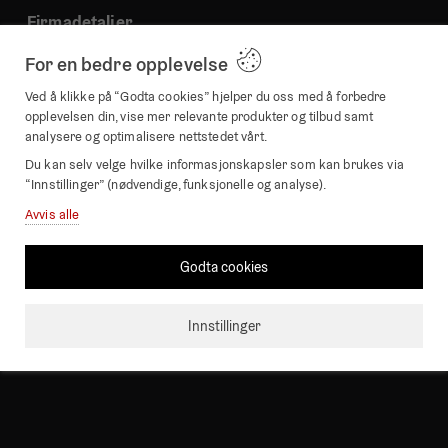
Firmadetaljer
For en bedre opplevelse
Beyond Time / TWT Interior AB
Bärnstensgatan 14
Ved å klikke på “Godta cookies” hjelper du oss med å forbedre
25361 Helsingborg
opplevelsen din, vise mer relevante produkter og tilbud samt
Sverige
analysere og optimalisere nettstedet vårt.
Du kan selv velge hvilke informasjonskapsler som kan brukes via
MVA registreringsnr: SE559042780201
“Innstillinger” (nødvendige, funksjonelle og analyse).
VOEC nr: 2073056
Avvis alle
E-post:
info@beyondtime.no
Godta cookies
Innstillinger
beyondtime.no