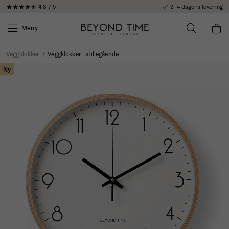
4.8 / 5
2–4 dagers levering
Meny
Veggklokker
/
Veggklokker - stillegående
Ny