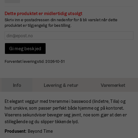
Dette produktet er midlertidig utsolgt
Skriv inn e-postadressen din nedenfor for å bli varslet når dette
produktet er tilgjengelig for bestilling.
Gi meg beskjed
Forventet leveringstid:
2026-10-31
Info
Levering & retur
Varemerket
Et elegant veggur med treramme i basswood (lindetre, Tilia) og
hvit urskive, som passer perfekt både hjemme og på kontoret.
Viserens sekundviser beveger seg jevnt, noe som gjør at den er
stillegående og du slipper tikkende lyd.
Produsent
:
Beyond Time